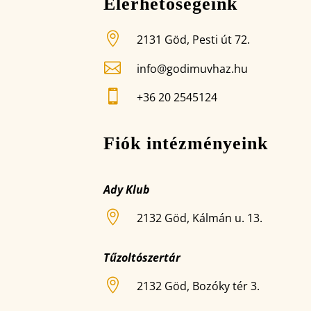
Elérhetőségeink

2131 Göd, Pesti út 72.

info@godimuvhaz.hu

+36 20 2545124
Fiók intézményeink
Ady Klub

2132 Göd, Kálmán u. 13.
Tűzoltószertár

2132 Göd, Bozóky tér 3.