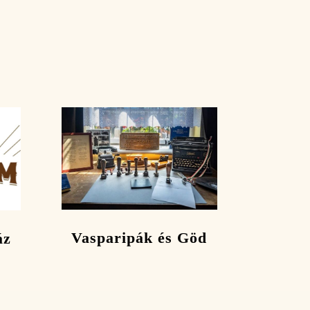
Vasparipák és Göd
áz