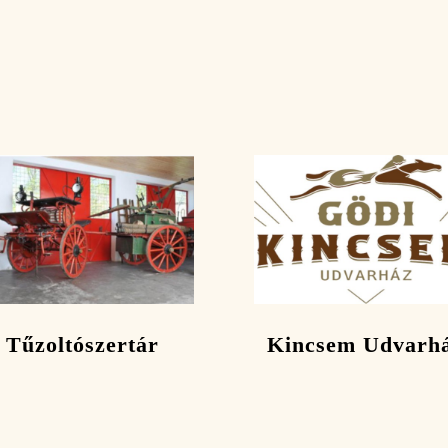
Tűzoltószertár
Kincsem Udvarh