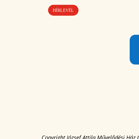
HÍRLEVÉL
Copyright József Attila Művelődési Ház