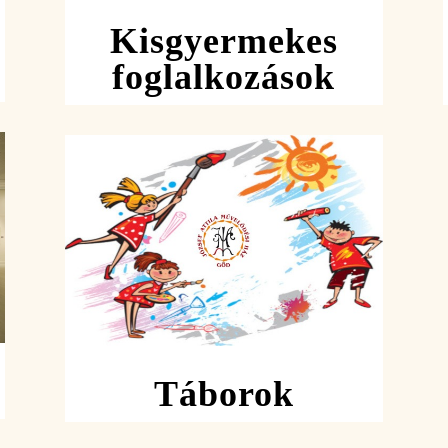
Kisgyermekes
foglalkozások
Táborok