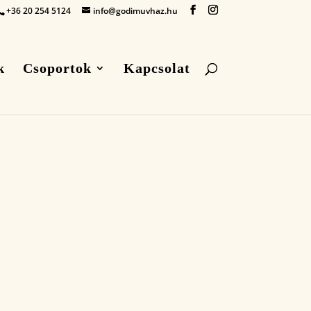
+36 20 254 5124
info@godimuvhaz.hu
k
Csoportok
Kapcsolat