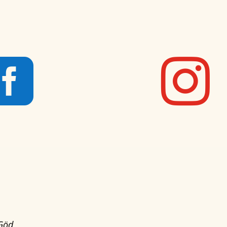


 Göd