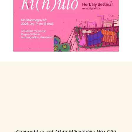
Copyright József Attila Művelődési Ház Göd