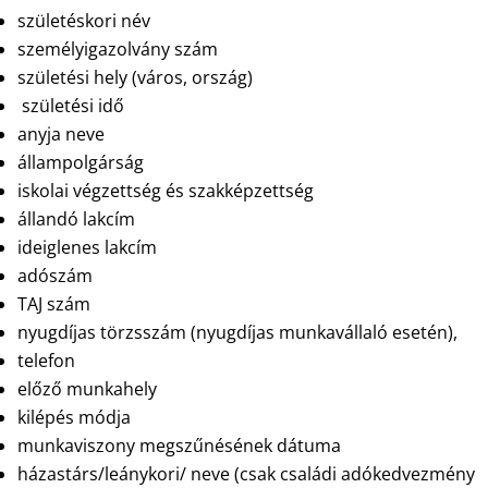
születéskori név
személyigazolvány szám
születési hely (város, ország)
születési idő
anyja neve
állampolgárság
iskolai végzettség és szakképzettség
állandó lakcím
ideiglenes lakcím
adószám
TAJ szám
nyugdíjas törzsszám (nyugdíjas munkavállaló esetén),
telefon
előző munkahely
kilépés módja
munkaviszony megszűnésének dátuma
házastárs/leánykori/ neve (csak családi adókedvezmény