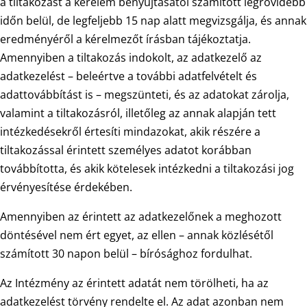
a tiltakozást a kérelem benyújtásától számított legrövidebb
időn belül, de legfeljebb 15 nap alatt megvizsgálja, és annak
eredményéről a kérelmezőt írásban tájékoztatja.
Amennyiben a tiltakozás indokolt, az adatkezelő az
adatkezelést – beleértve a további adatfelvételt és
adattovábbítást is – megszünteti, és az adatokat zárolja,
valamint a tiltakozásról, illetőleg az annak alapján tett
intézkedésekről értesíti mindazokat, akik részére a
tiltakozással érintett személyes adatot korábban
továbbította, és akik kötelesek intézkedni a tiltakozási jog
érvényesítése érdekében.
Amennyiben az érintett az adatkezelőnek a meghozott
döntésével nem ért egyet, az ellen – annak közlésétől
számított 30 napon belül – bírósághoz fordulhat.
Az Intézmény az érintett adatát nem törölheti, ha az
adatkezelést törvény rendelte el. Az adat azonban nem