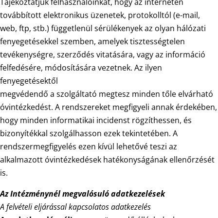
Tájékoztatjuk felhasználóinkat, hogy az interneten
továbbított elektronikus üzenetek, protokolltól (e-mail,
web, ftp, stb.) függetlenül sérülékenyek az olyan hálózati
fenyegetésekkel szemben, amelyek tisztességtelen
tevékenységre, szerződés vitatására, vagy az információ
felfedésére, módosítására vezetnek. Az ilyen
fenyegetésektől
megvédendő a szolgáltató megtesz minden tőle elvárható
óvintézkedést. A rendszereket megfigyeli annak érdekében,
hogy minden informatikai incidenst rögzíthessen, és
bizonyítékkal szolgálhasson ezek tekintetében. A
rendszermegfigyelés ezen kívül lehetővé teszi az
alkalmazott óvintézkedések hatékonyságának ellenőrzését
is.
Az Intézménynél megvalósuló adatkezelések
A felvételi eljárással kapcsolatos adatkezelés