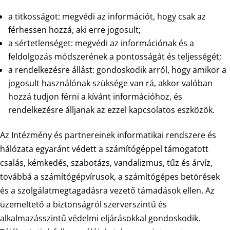
a titkosságot: megvédi az információt, hogy csak az
férhessen hozzá, aki erre jogosult;
a sértetlenséget: megvédi az információnak és a
feldolgozás módszerének a pontosságát és teljességét;
a rendelkezésre állást: gondoskodik arról, hogy amikor a
jogosult használónak szüksége van rá, akkor valóban
hozzá tudjon férni a kívánt információhoz, és
rendelkezésre álljanak az ezzel kapcsolatos eszközök.
Az Intézmény és partnereinek informatikai rendszere és
hálózata egyaránt védett a számítógéppel támogatott
csalás, kémkedés, szabotázs, vandalizmus, tűz és árvíz,
továbbá a számítógépvírusok, a számítógépes betörések
és a szolgálatmegtagadásra vezető támadások ellen. Az
üzemeltető a biztonságról szerverszintű és
alkalmazásszintű védelmi eljárásokkal gondoskodik.