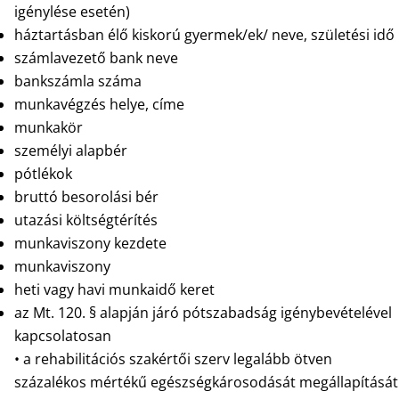
igénylése esetén)
háztartásban élő kiskorú gyermek/ek/ neve, születési idő
számlavezető bank neve
bankszámla száma
munkavégzés helye, címe
munkakör
személyi alapbér
pótlékok
bruttó besorolási bér
utazási költségtérítés
munkaviszony kezdete
munkaviszony
heti vagy havi munkaidő keret
az Mt. 120. § alapján járó pótszabadság igénybevételével
kapcsolatosan
• a rehabilitációs szakértői szerv legalább ötven
százalékos mértékű egészségkárosodását megállapítását