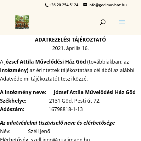
+36 20 254 5124
info@godimuvhaz.hu
ADATKEZELÉSI TÁJÉKOZTATÓ
2021. április 16.
A J
ózsef Attila Művelődési Ház Göd
(továbbiakban: az
Intézmény)
az érintettek tájékoztatása céljából az alábbi
Adatvédelmi tájékoztatót teszi közzé.
A Intézmény neve: József Attila Művelődési Ház Göd
Székhelye:
2131 Göd, Pesti út 72.
Adószám:
16798818-1-13
Az adatvédelmi tisztviselő neve és elérhetősége
Név: Széll Jenő
Elérhetőség: szell.jeno@qualimade.hu