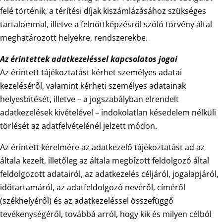
felé történik, a térítési díjak kiszámlázásához szükséges
tartalommal, illetve a felnőttképzésről szóló törvény által
meghatározott helyekre, rendszerekbe.
Az érintettek adatkezeléssel kapcsolatos jogai
Az érintett tájékoztatást kérhet személyes adatai
kezeléséről, valamint kérheti személyes adatainak
helyesbítését, illetve – a jogszabályban elrendelt
adatkezelések kivételével – indokolatlan késedelem nélküli
törlését az adatfelvételénél jelzett módon.
Az érintett kérelmére az adatkezelő tájékoztatást ad az
általa kezelt, illetőleg az általa megbízott feldolgozó által
feldolgozott adatairól, az adatkezelés céljáról, jogalapjáról,
időtartamáról, az adatfeldolgozó nevéről, címéről
(székhelyéről) és az adatkezeléssel összefüggő
tevékenységéről, továbbá arról, hogy kik és milyen célból