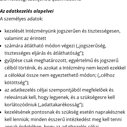
Az adatkezelés alapelvei
A személyes adatok:
kezelését Intézményünk jogszerűen és tisztességesen,
valamint az érintett
számára átlátható módon végezi („jogszerűség,
tisztességes eljárás és átláthatóság”);
gyűjtése csak meghatározott, egyértelmű és jogszerű
célból történik, és azokat a Intézmény nem kezeli ezekkel
a célokkal össze nem egyeztethető módon; („célhoz
kötöttség”);
az adatkezelés céljai szempontjából megfelelőek és
relevánsak kell, hogy legyenek, és a szükségesre kell
korlátozódniuk („adattakarékosság”);
kezelésének pontosnak és szükség esetén naprakésznek
kell lenniük; minden ésszerű intézkedést meg kell tenni
annak érdekében, hogy az adatkezelés céljai