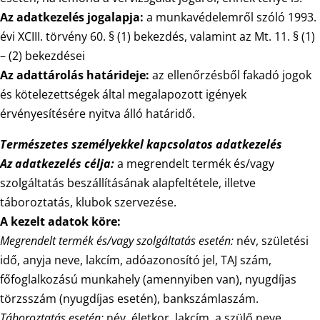
Az adatkezelés jogalapja:
a munkavédelemről szóló 1993.
évi XCIII. törvény 60. § (1) bekezdés, valamint az Mt. 11. § (1)
– (2) bekezdései
Az adattárolás határideje:
az ellenőrzésből fakadó jogok
és kötelezettségek által megalapozott igények
érvényesítésére nyitva álló határidő.
Természetes személyekkel kapcsolatos adatkezelés
Az adatkezelés célja:
a megrendelt termék és/vagy
szolgáltatás beszállításának alapfeltétele, illetve
táboroztatás, klubok szervezése.
A kezelt adatok köre:
Megrendelt termék és/vagy szolgáltatás esetén:
név, születési
idő, anyja neve, lakcím, adóazonosító jel, TAJ szám,
főfoglalkozású munkahely (amennyiben van), nyugdíjas
törzsszám (nyugdíjas esetén), bankszámlaszám.
Táboroztatás esetén:
név, életkor, lakcím, a szülő neve,