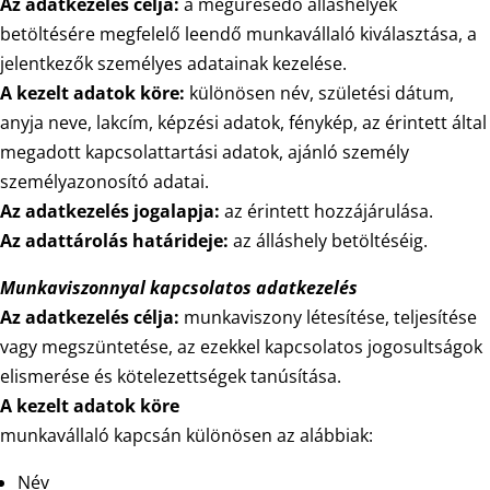
Az adatkezelés célja:
a megüresedő álláshelyek
betöltésére megfelelő leendő munkavállaló kiválasztása, a
jelentkezők személyes adatainak kezelése.
A kezelt adatok köre:
különösen név, születési dátum,
anyja neve, lakcím, képzési adatok, fénykép, az érintett által
megadott kapcsolattartási adatok, ajánló személy
személyazonosító adatai.
Az adatkezelés jogalapja:
az érintett hozzájárulása.
Az adattárolás határideje:
az álláshely betöltéséig.
Munkaviszonnyal kapcsolatos adatkezelés
Az adatkezelés célja:
munkaviszony létesítése, teljesítése
vagy megszüntetése, az ezekkel kapcsolatos jogosultságok
elismerése és kötelezettségek tanúsítása.
A kezelt adatok köre
munkavállaló kapcsán különösen az alábbiak:
Név