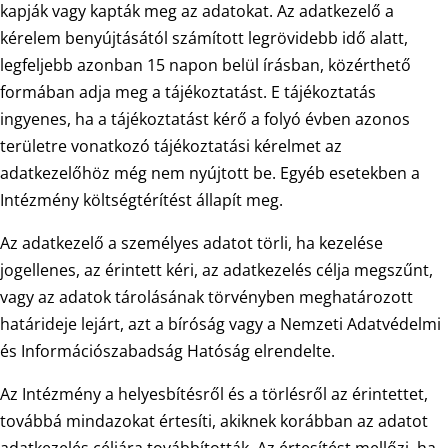
kapják vagy kapták meg az adatokat. Az adatkezelő a
kérelem benyújtásától számított legrövidebb idő alatt,
legfeljebb azonban 15 napon belül írásban, közérthető
formában adja meg a tájékoztatást. E tájékoztatás
ingyenes, ha a tájékoztatást kérő a folyó évben azonos
területre vonatkozó tájékoztatási kérelmet az
adatkezelőhöz még nem nyújtott be. Egyéb esetekben a
Intézmény költségtérítést állapít meg.
Az adatkezelő a személyes adatot törli, ha kezelése
jogellenes, az érintett kéri, az adatkezelés célja megszűnt,
vagy az adatok tárolásának törvényben meghatározott
határideje lejárt, azt a bíróság vagy a Nemzeti Adatvédelmi
és Információszabadság Hatóság elrendelte.
Az Intézmény a helyesbítésről és a törlésről az érintettet,
továbbá mindazokat értesíti, akiknek korábban az adatot