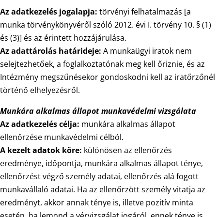
Az adatkezelés jogalapja:
törvényi felhatalmazás [a
munka törvénykönyvéről szóló 2012. évi I. törvény 10. § (1)
és (3)] és az érintett hozzájárulása.
Az adattárolás határideje:
A munkaügyi iratok nem
selejtezhetőek, a foglalkoztatónak meg kell őriznie, és az
Intézmény megszűnésekor gondoskodni kell az iratőrzőnél
történő elhelyezésről.
Munkára alkalmas állapot munkavédelmi vizsgálata
Az adatkezelés célja:
munkára alkalmas állapot
ellenőrzése munkavédelmi célból.
A kezelt adatok köre:
különösen az ellenőrzés
eredménye, időpontja, munkára alkalmas állapot ténye,
ellenőrzést végző személy adatai, ellenőrzés alá fogott
munkavállaló adatai. Ha az ellenőrzött személy vitatja az
eredményt, akkor annak ténye is, illetve pozitív minta
esetén, ha lemond a vérvizsgálat jogáról, ennek ténye is.