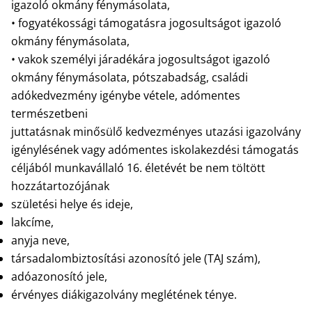
igazoló okmány fénymásolata,
• fogyatékossági támogatásra jogosultságot igazoló
okmány fénymásolata,
• vakok személyi járadékára jogosultságot igazoló
okmány fénymásolata, pótszabadság, családi
adókedvezmény igénybe vétele, adómentes
természetbeni
juttatásnak minősülő kedvezményes utazási igazolvány
igénylésének vagy adómentes iskolakezdési támogatás
céljából munkavállaló 16. életévét be nem töltött
hozzátartozójának
születési helye és ideje,
lakcíme,
anyja neve,
társadalombiztosítási azonosító jele (TAJ szám),
adóazonosító jele,
érvényes diákigazolvány meglétének ténye.