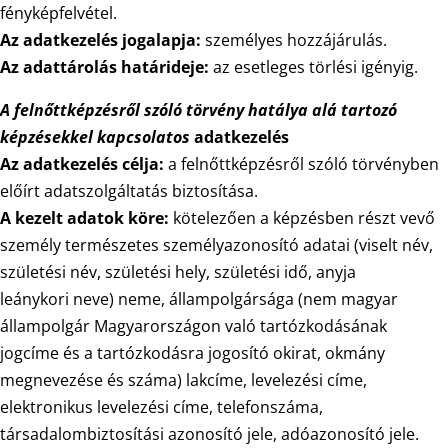
fényképfelvétel.
Az adatkezelés jogalapja:
személyes hozzájárulás.
Az adattárolás határideje:
az esetleges törlési igényig.
A felnőttképzésről szóló törvény hatálya alá tartozó
képzésekkel kapcsolatos
adatkezelés
Az adatkezelés célja:
a felnőttképzésről szóló törvényben
előírt adatszolgáltatás biztosítása.
A kezelt adatok köre:
kötelezően a képzésben részt vevő
személy természetes személyazonosító adatai (viselt név,
születési név, születési hely, születési idő, anyja
leánykori neve) neme, állampolgársága (nem magyar
állampolgár Magyarországon való tartózkodásának
jogcíme és a tartózkodásra jogosító okirat, okmány
megnevezése és száma) lakcíme, levelezési címe,
elektronikus levelezési címe, telefonszáma,
társadalombiztosítási azonosító jele, adóazonosító jele.