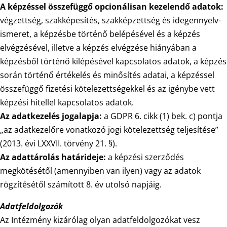
A képzéssel összefüggő opcionálisan kezelendő adatok:
végzettség, szakképesítés, szakképzettség és idegennyelv-
ismeret, a képzésbe történő belépésével és a képzés
elvégzésével, illetve a képzés elvégzése hiányában a
képzésből történő kilépésével kapcsolatos adatok, a képzés
során történő értékelés és minősítés adatai, a képzéssel
összefüggő fizetési kötelezettségekkel és az igénybe vett
képzési hitellel kapcsolatos adatok.
Az adatkezelés jogalapja:
a GDPR 6. cikk (1) bek. c) pontja
„az adatkezelőre vonatkozó jogi kötelezettség teljesítése”
(2013. évi LXXVII. törvény 21. §).
Az adattárolás határideje:
a képzési szerződés
megkötésétől (amennyiben van ilyen) vagy az adatok
rögzítésétől számított 8. év utolsó napjáig.
Adatfeldolgozók
Az Intézmény kizárólag olyan adatfeldolgozókat vesz