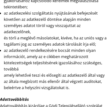
gyakorlásához kapcsolódó kérelmek megválaszolása
tekintetében;
az adatkezelési szolgáltatás nyújtásának befejezését
követően az adatkezelő döntése alapján minden
személyes adatot töröl vagy visszajuttat az
adatkezelőnek,
és törli a meglévő másolatokat, kivéve, ha az uniós vagy a
tagállami jog az személyes adatok tárolását írja elő;
az adatkezelő rendelkezésére bocsát minden olyan
információt, amely az e cikkben meghatározott
kötelezettségek teljesítésének igazolásához szükséges,
továbbá
amely lehetővé teszi és elősegíti az adatkezelő által vagy
az általa megbízott más ellenőr által végzett auditokat,
beleértve a helyszíni vizsgálatokat is.
Adattovábbítás
Adattovábbítás kizárólag a Gödi Településellátó szolgálat