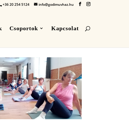
+36 20 254 5124
info@godimuvhaz.hu
k
Csoportok
Kapcsolat