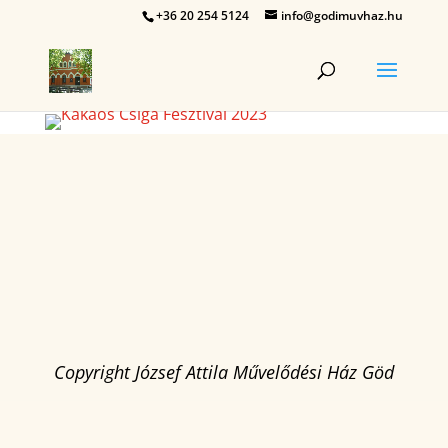
+36 20 254 5124
info@godimuvhaz.hu
Copyright József Attila Művelődési Ház Göd