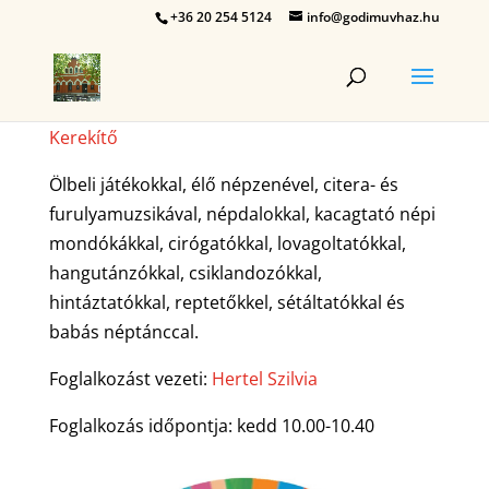
+36 20 254 5124
info@godimuvhaz.hu
Kerekítő
Ölbeli játékokkal, élő népzenével, citera- és
furulyamuzsikával, népdalokkal, kacagtató népi
mondókákkal, cirógatókkal, lovagoltatókkal,
hangutánzókkal, csiklandozókkal,
hintáztatókkal, reptetőkkel, sétáltatókkal és
babás néptánccal.
Foglalkozást vezeti:
Hertel Szilvia
Foglalkozás időpontja: kedd 10.00-10.40