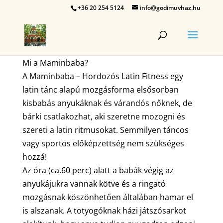
+36 20 254 5124
info@godimuvhaz.hu
Mi a Maminbaba?
A Maminbaba – Hordozós Latin Fitness egy
latin tánc alapú mozgásforma elsősorban
kisbabás anyukáknak és várandós nőknek, de
bárki csatlakozhat, aki szeretne mozogni és
szereti a latin ritmusokat. Semmilyen táncos
vagy sportos előképzettség nem szükséges
hozzá!
Az óra (ca.60 perc) alatt a babák végig az
anyukájukra vannak kötve és a ringató
mozgásnak köszönhetően általában hamar el
is alszanak. A totyogóknak házi játszósarkot