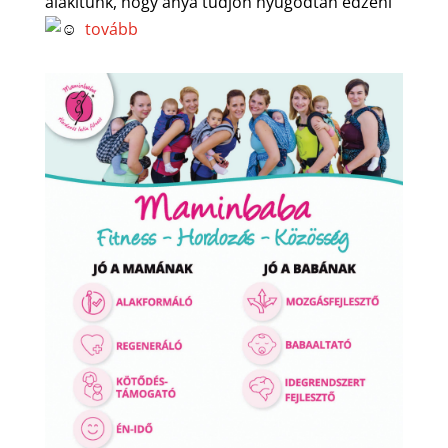
alakítunk, hogy anya tudjon nyugodtan edzeni
tovább