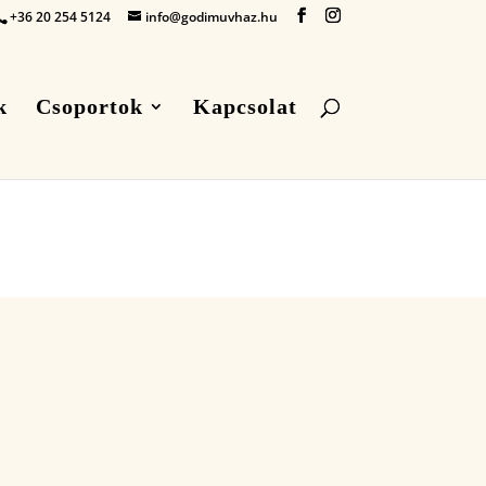
+36 20 254 5124
info@godimuvhaz.hu
k
Csoportok
Kapcsolat