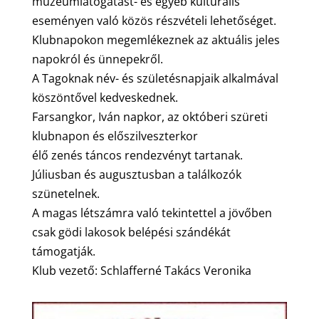
múzeumlátogatást- és egyéb kulturális
eseményen való közös részvételi lehetőséget.
Klubnapokon megemlékeznek az aktuális jeles
napokról és ünnepekről.
A Tagoknak név- és születésnapjaik alkalmával
köszöntővel kedveskednek.
Farsangkor, Iván napkor, az októberi szüreti
klubnapon és előszilveszterkor
élő zenés táncos rendezvényt tartanak.
Júliusban és augusztusban a találkozók
szünetelnek.
A magas létszámra való tekintettel a jövőben
csak gödi lakosok belépési szándékát
támogatják.
Klub vezető: Schlafferné Takács Veronika