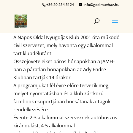
+36 20 254 5124
info@godimuvhaz.hu
A Napos Oldal Nyugdíjas Klub 2001 óta működő
civil szervezet, mely havonta egy alkalommal
tart klubdélutánt.
Összejöveteleiket páros hónapokban a JAMH-
ban a páratlan hónapokban az Ady Endre
Klubban tartják 14 órakor.
A programjukat fél évre előre tervezik meg,
melyet nyomtatásban és a klub zártkörű
facebook csoportjában bocsátanak a Tagok
rendelkezésére.
Évente 2-3 alkalommal szerveznek autóbuszos
kirándulást, 4-5 alkalommal