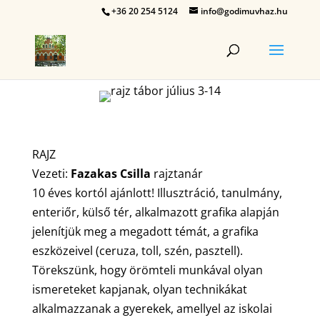
+36 20 254 5124
info@godimuvhaz.hu
RAJZ
Vezeti:
Fazakas Csilla
rajztanár
10 éves kortól ajánlott! Illusztráció, tanulmány,
enteriőr, külső tér, alkalmazott grafika alapján
jelenítjük meg a megadott témát, a grafika
eszközeivel (ceruza, toll, szén, pasztell).
Törekszünk, hogy örömteli munkával olyan
ismereteket kapjanak, olyan technikákat
alkalmazzanak a gyerekek, amellyel az iskolai