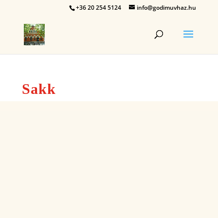
+36 20 254 5124
info@godimuvhaz.hu
Sakk