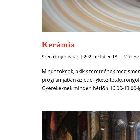
Kerámia
Szerző:
ujmuvhaz
|
2022.október 13.
|
Művésze
Mindazoknak, akik szeretnének megismerke
programjában az edénykészítés,korongolás
Gyerekeknek minden hétfőn 16.00-18.00-ig,