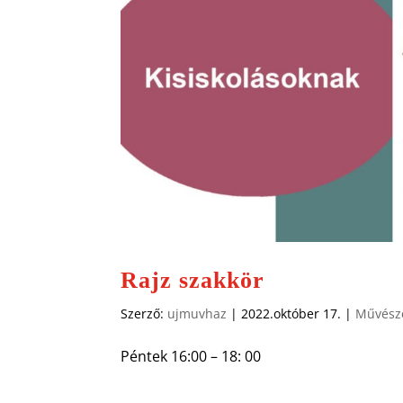
Rajz szakkör
Szerző:
ujmuvhaz
|
2022.október 17.
|
Művésze
Péntek 16:00 – 18: 00