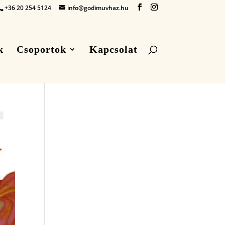
+36 20 254 5124
info@godimuvhaz.hu
k
Csoportok
Kapcsolat